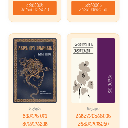
არჩევის
არჩევის
პარამეტრები
პარამეტრები
წიგნები
წიგნები
გველს თუ
კანალიზაციის
მოკლავენ
ანგელოზები