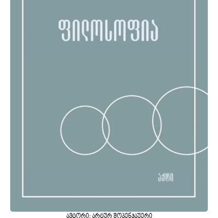
ავტორი: არტურ შოპენჰაუერი