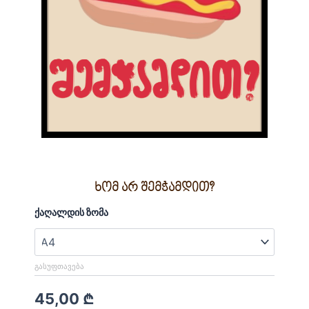
ხომ არ შემჭამდით?
რაოდენობა:
ქაღალდის ზომა
ხომ
არ
შემჭამდით?
ᲒᲐᲡᲣᲤᲗᲐᲕᲔᲑᲐ
45,00
₾