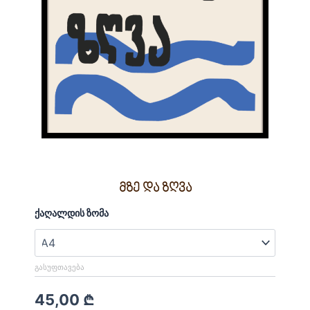
მზე და ზღვა
რაოდენობა:
ქაღალდის ზომა
მზე
და
ზღვა
ᲒᲐᲡᲣᲤᲗᲐᲕᲔᲑᲐ
45,00
₾