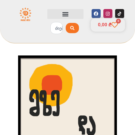
Skip
to
F
I
a
n
content
c
s
0
Cart
e
t
Search
ჩვენ შესახებ
0,00
₾
b
a
...
o
g
o
r
k
a
m