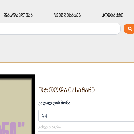
ფასდაკლება
ჩვენ შესახებ
კონტაქტი
თრთოდა იასამანი
რაოდენობა:
ქაღალდის ზომა
თრთოდა
იასამანი
ᲒᲐᲡᲣᲤᲗᲐᲕᲔᲑᲐ