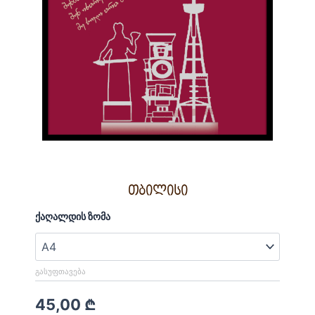
თბილისი
რაოდენობა:
ქაღალდის ზომა
თბილისი
ᲒᲐᲡᲣᲤᲗᲐᲕᲔᲑᲐ
45,00
₾