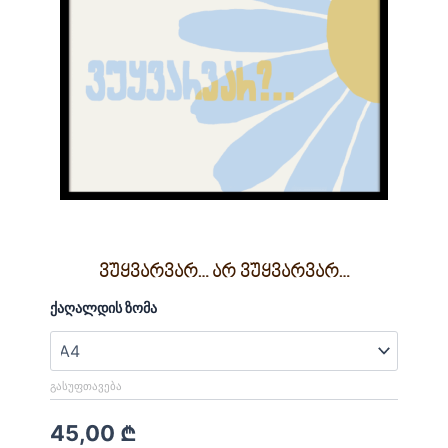
ვუყვარვარ… არ ვუყვარვარ…
რაოდენობა:
ქაღალდის ზომა
ვუყვარვარ...
არ
ვუყვარვარ...
ᲒᲐᲡᲣᲤᲗᲐᲕᲔᲑᲐ
45,00
₾